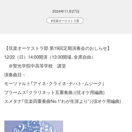
2024年11月27日
#弦楽オーケストラ部
【弦楽オーケストラ部 第19回定期演奏会のおしらせ】

12/22（日）14:00開演（13:30開場､全席自由）　

　＠聖光学院中高等学校　講堂

演奏曲目：

モーツァルト｢アイネ･クライネ･ナハト･ムジーク｣

ブラームス｢クラリネット五重奏曲｣(弦オケ用編曲)

スメタナ｢弦楽四重奏曲No.1“わが生涯より"｣(弦オケ用編曲)
