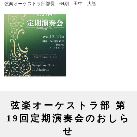
弦楽オーケストラ部部長　64期　田中　大智　
弦楽オーケストラ部 第
19回定期演奏会のおしら
せ