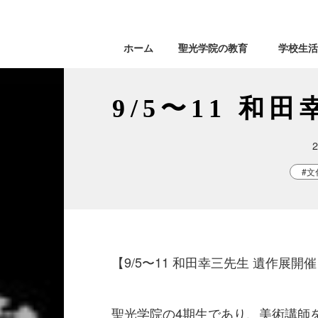
ホーム
聖光学院の教育
学校生活
9/5〜11 和
#文
【9/5〜11 和田幸三先生 遺作展開催
聖光学院の4期生であり、美術講師