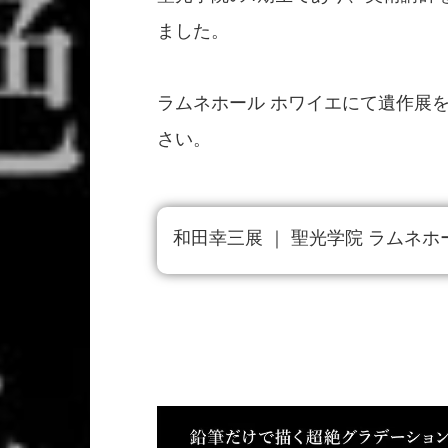
ました。

ラムネホール ホワイエにて遺作展
さい。

和田幸三展 ｜ 聖光学院 ラムネホール ｜ 